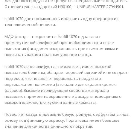
Для данного продукта не требуется специальный отвердитель.
Отвердитель стандартный H90100 — UNIPUR HÄRTER 279/H901.
Isofill 1070 дает возможность исключить одну операцию из
технологической цепочки.
МДФ фасад — покрывается Isofill 1070 в два слоя с
промежуточной шлифовкой при необходимости, и после
высыхания фасад можно окрашивать цветными эмалями и
покрывать лаками с разным уровнем глянца.
Isofill 1070 легко шлифуется, не желтеет, имеет высокий
показатель белизны, обладает хорошей адгезией и не создает
подтеков, что позволяет окрашивать продукты в
вертикальном положении (это важно для окраски кромок
фасадов). Высокие изолирующие свойства материала
позволяют применять окрашенные фасады в помещениях с
высокой влажностью: кухни и ванные комнаты.
Позволяет создать идеально белую, ровную, с эффектом глянца,
основу под финишную окраску. Подготовка имеет большое
значение для качества финишного покрытия.